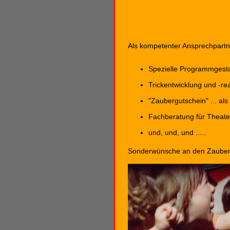
Als kompetenter Ansprechpartn
Spezielle Programmgesta
Trickentwicklung und -re
"Zaubergutschein" ... als
Fachberatung für Theate
und, und, und .....
Sonderwünsche an den Zauberer